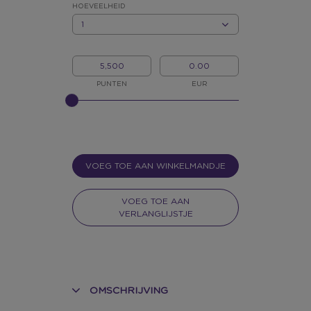
*
HOEVEELHEID
HOEVEELHEID
MIJN
MIJN
PUNTEN
GELD
PUNTEN
EUR
GELIEVE
INPUT
TE
GEVEN
VOOR
SLIDER
VOEG TOE AAN WINKELMANDJE
VOEG TOE AAN
VERLANGLIJSTJE
OMSCHRIJVING