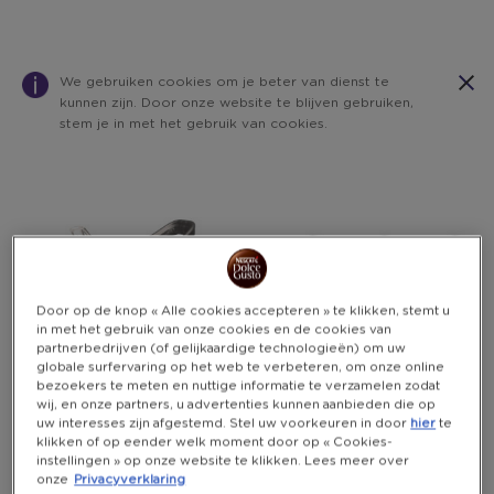
We gebruiken cookies om je beter van dienst te
kunnen zijn. Door onze website te blijven gebruiken,
stem je in met het gebruik van cookies.
Warning:
Success:
Password
changed
successfully!
Door op de knop « Alle cookies accepteren » te klikken, stemt u
in met het gebruik van onze cookies en de cookies van
partnerbedrijven (of gelijkaardige technologieën) om uw
globale surfervaring op het web te verbeteren, om onze online
bezoekers te meten en nuttige informatie te verzamelen zodat
wij, en onze partners, u advertenties kunnen aanbieden die op
uw interesses zijn afgestemd. Stel uw voorkeuren in door
hier
te
klikken of op eender welk moment door op « Cookies-
instellingen » op onze website te klikken. Lees meer over
onze
Privacyverklaring