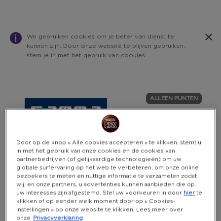
We gebruiken cookies om je beter van dienst te
kunnen zijn. Door onze website te blijven gebruiken,
stem je in met het gebruik van cookies.
Warning:
Success:
Password
changed
ALLEEN PUNTEN
successfully!
Door op de knop « Alle cookies accepteren » te klikken, stemt u
in met het gebruik van onze cookies en de cookies van
partnerbedrijven (of gelijkaardige technologieën) om uw
globale surfervaring op het web te verbeteren, om onze online
bezoekers te meten en nuttige informatie te verzamelen zodat
wij, en onze partners, u advertenties kunnen aanbieden die op
uw interesses zijn afgestemd. Stel uw voorkeuren in door
hier
te
klikken of op eender welk moment door op « Cookies-
instellingen » op onze website te klikken. Lees meer over
onze
Privacyverklaring