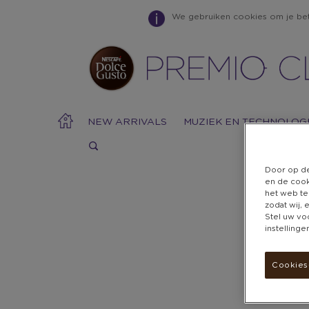
We gebruiken cookies om je bete
NEW ARRIVALS
MUZIEK EN TECHNOLOG
Door op de
en de cook
het web te
zodat wij,
Warning:
Success:
Password
Stel uw vo
changed
instelling
successfully!
Cookies-