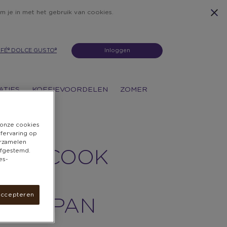
m je in met het gebruik van cookies.
FÉ® DOLCE GUSTO®
Inloggen
ATIES
KOFFIEVOORDELEN
ZOMER
n onze cookies
rfervaring op
erzamelen
 afgestemd.
FAL "COOK
es-
GHT"
accepteren
EKENPAN