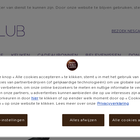
r van dienst te kunnen zijn. Door onze website te blijven gebruiken, ste
BEZOEK NESCA
IE
KEUKEN
CADEAUBONNEN
BELEVENISSEN
DON
 knop « Alle cookies accepteren » te klikken, stemt u in met het gebruik va
ies van partnerbedrijven (of gelijkaardige technologieën) om uw globale su
 verbeteren, om onze online bezoekers te meten en nuttige informatie te v
 en onze partners, u advertenties kunnen aanbieden die op uw interesses zijn
TE
orkeuren in door
hier
te klikken of op eender welk moment door op « Cooki
UITVERKOCHT
en » op onze website te klikken. Lees meer over onze
Privacyverklaring
RI
instellingen
Alles afwijzen
Alle cookies 
KO