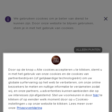
We gebruiken cookies om je beter van dienst te
kunnen zijn. Door onze website te blijven gebruiken,
stem je in met het gebruik van cookies.
Warning:
Success:
Password
changed
ALLEEN PUNTEN
successfully!
Door op de knop « Alle cookies accepteren » te klikken, stemt u
in met het gebruik van onze cookies en de cookies van
partnerbedrijven (of gelijkaardige technologieën) om uw
globale surfervaring op het web te verbeteren, om onze online
bezoekers te meten en nuttige informatie te verzamelen zodat
wij, en onze partners, u advertenties kunnen aanbieden die op
uw interesses zijn afgestemd. Stel uw voorkeuren in door
hier
te
klikken of op eender welk moment door op « Cookies-
instellingen » op onze website te klikken. Lees meer over
onze
Privacyverklaring