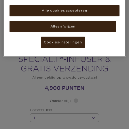
Alle cookies accepteren
Alles afwijzen
Cookies-instellingen
VOUCHER VOOR EEN
SPECIAL.T®-INFUSER &
GRATIS VERZENDING
Alleen geldig op www.dolce-gusto.nl
4,900 PUNTEN
Onmiddellijk
HOEVEELHEID
HOEVEELHEID