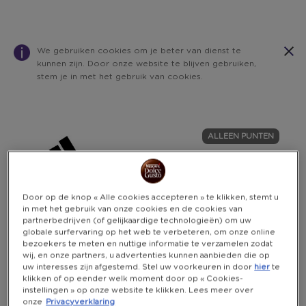
We gebruiken cookies om je beter van dienst te
kunnen zijn. Door onze website te blijven gebruiken,
stem je in met het gebruik van cookies.
Warning:
Success:
Password
changed
ALLEEN PUNTEN
successfully!
Door op de knop « Alle cookies accepteren » te klikken, stemt u
in met het gebruik van onze cookies en de cookies van
partnerbedrijven (of gelijkaardige technologieën) om uw
globale surfervaring op het web te verbeteren, om onze online
bezoekers te meten en nuttige informatie te verzamelen zodat
wij, en onze partners, u advertenties kunnen aanbieden die op
uw interesses zijn afgestemd. Stel uw voorkeuren in door
hier
te
klikken of op eender welk moment door op « Cookies-
instellingen » op onze website te klikken. Lees meer over
onze
Privacyverklaring