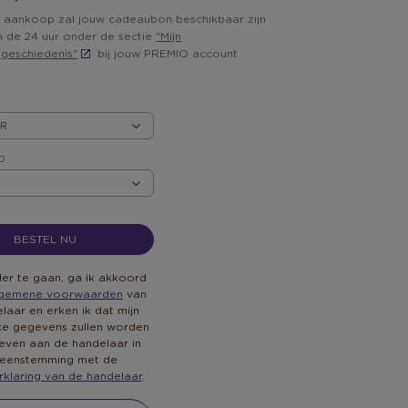
 aankoop zal jouw cadeaubon beschikbaar zijn
n de 24 uur onder de sectie
"Mijn
lgeschiedenis"
bij jouw PREMIO account
D
D
BESTEL NU
er te gaan, ga ik akkoord
lgemene voorwaarden
van
laar en erken ik dat mijn
jke gegevens zullen worden
ven aan de handelaar in
eenstemming met de
rklaring van de handelaar
.