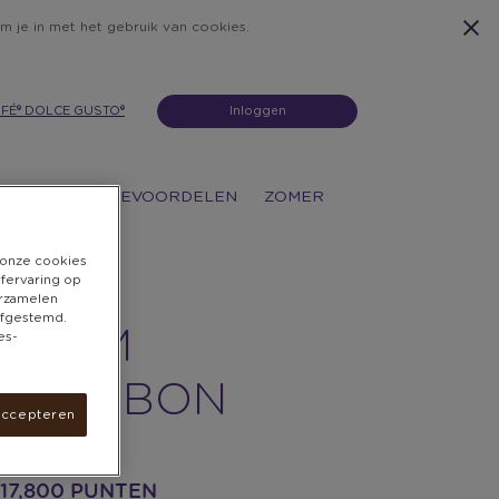
m je in met het gebruik van cookies.
FÉ® DOLCE GUSTO®
Inloggen
ATIES
KOFFIEVOORDELEN
ZOMER
n onze cookies
rfervaring op
erzamelen
 afgestemd.
L.COM
es-
DEAUBON
accepteren
ne inwisselbaar
 17,800 PUNTEN