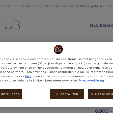
r van dienst te kunnen zijn. Door onze website te blijven gebruiken, ste
BEZOEK NESCA
IE
KEUKEN
CADEAUBONNEN
BELEVENISSEN
DON
 knop « Alle cookies accepteren » te klikken, stemt u in met het gebruik va
ies van partnerbedrijven (of gelijkaardige technologieën) om uw globale su
 verbeteren, om onze online bezoekers te meten en nuttige informatie te v
 en onze partners, u advertenties kunnen aanbieden die op uw interesses zijn
BO
orkeuren in door
hier
te klikken of op eender welk moment door op « Cooki
en » op onze website te klikken. Lees meer over onze
Privacyverklaring
ALLEEN PUNTEN
CA
instellingen
Alles afwijzen
Alle cookies 
Alleen onli
8,900 -