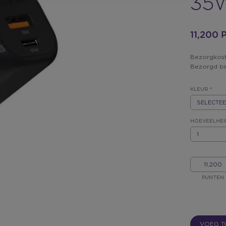
35
11,200
Bezorgkost
Bezorgd b
KLEUR
*
REX.LABEL.P
REX.LABEL.
KLEUR
*
HOEVEELHEI
HOEVEELHEI
MIJN
PUNTEN
PUNTEN
VOEG T