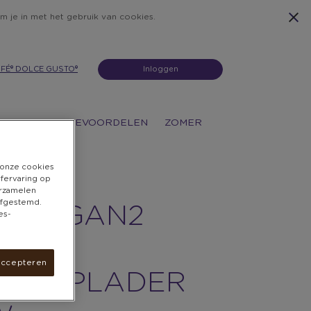
m je in met het gebruik van cookies.
FÉ® DOLCE GUSTO®
Inloggen
ATIES
KOFFIEVOORDELEN
ZOMER
n onze cookies
rfervaring op
erzamelen
 afgestemd.
ORM GAN2
es-
TRA
accepteren
NDOPLADER