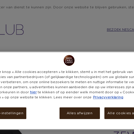
r van dienst te kunnen zijn. Door onze website te blijven gebruiken, ste
BEZOEK NESCA
IE
KEUKEN
CADEAUBONNEN
BELEVENISSEN
DON
 knop « Alle cookies accepteren » te klikken, stemt u in met het gebruik va
ies van partnerbedrijven (of gelijkaardige technologieën) om uw globale su
 verbeteren, om onze online bezoekers te meten en nuttige informatie te v
 en onze partners, u advertenties kunnen aanbieden die op uw interesses zijn
XT
orkeuren in door
hier
te klikken of op eender welk moment door op « Cooki
en » op onze website te klikken. Lees meer over onze
Privacyverklaring
UL
instellingen
Alles afwijzen
Alle cookies 
WA