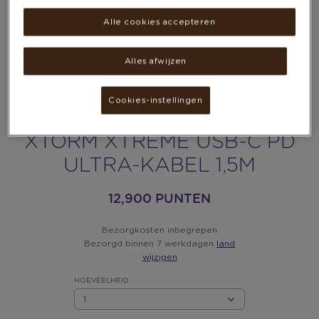
Alle cookies accepteren
Alles afwijzen
Cookies-instellingen
XTORM XTREME USB-C PD
ULTRA-KABEL 1,5M
12,900 PUNTEN
Bezorgkosten inbegrepen
Bezorgd binnen 7 werkdagen
land
wijzigen
HOEVEELHEID
HOEVEELHEID