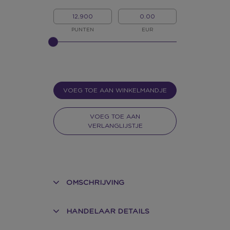
MIJN
MIJN
PUNTEN
GELD
PUNTEN
EUR
GELIEVE
INPUT
TE
GEVEN
VOOR
SLIDER
VOEG TOE AAN WINKELMANDJE
VOEG TOE AAN
VERLANGLIJSTJE
OMSCHRIJVING
HANDELAAR DETAILS