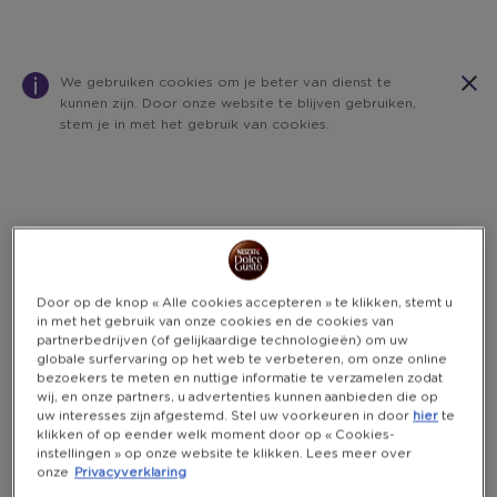
We gebruiken cookies om je beter van dienst te
kunnen zijn. Door onze website te blijven gebruiken,
stem je in met het gebruik van cookies.
Warning:
Success:
Password
changed
successfully!
Door op de knop « Alle cookies accepteren » te klikken, stemt u
in met het gebruik van onze cookies en de cookies van
partnerbedrijven (of gelijkaardige technologieën) om uw
globale surfervaring op het web te verbeteren, om onze online
bezoekers te meten en nuttige informatie te verzamelen zodat
wij, en onze partners, u advertenties kunnen aanbieden die op
uw interesses zijn afgestemd. Stel uw voorkeuren in door
hier
te
klikken of op eender welk moment door op « Cookies-
instellingen » op onze website te klikken. Lees meer over
onze
Privacyverklaring