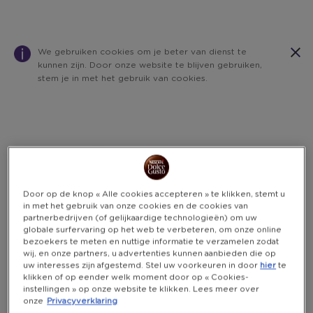
We gebruiken cookies om je beter van dienst te
kunnen zijn. Door onze website te blijven gebruiken,
stem je in met het gebruik van cookies.
Warning:
Success:
Password
changed
successfully!
Door op de knop « Alle cookies accepteren » te klikken, stemt u
in met het gebruik van onze cookies en de cookies van
partnerbedrijven (of gelijkaardige technologieën) om uw
globale surfervaring op het web te verbeteren, om onze online
bezoekers te meten en nuttige informatie te verzamelen zodat
wij, en onze partners, u advertenties kunnen aanbieden die op
uw interesses zijn afgestemd. Stel uw voorkeuren in door
hier
te
klikken of op eender welk moment door op « Cookies-
instellingen » op onze website te klikken. Lees meer over
onze
Privacyverklaring