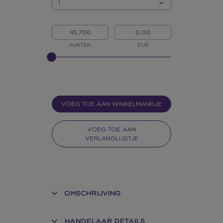
HOEVEELHEID
MIJN
MIJN
PUNTEN
GELD
PUNTEN
EUR
GELIEVE
INPUT
TE
GEVEN
VOOR
SLIDER
VOEG TOE AAN WINKELMANDJE
VOEG TOE AAN
VERLANGLIJSTJE
OMSCHRIJVING
HANDELAAR DETAILS