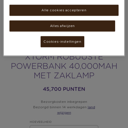
Alle cookies accepteren
Alles afwijzen
Cookies-instellingen
XTORM ROBUUSTE
POWERBANK 40,000MAH
MET ZAKLAMP
45,700 PUNTEN
Bezorgkosten inbegrepen
Bezorgd binnen 14 werkdagen
land
wijzigen
HOEVEELHEID