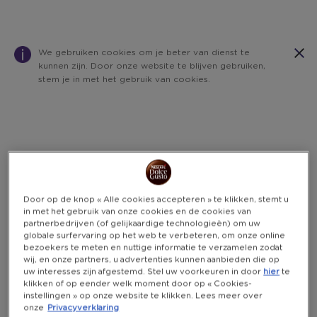
We gebruiken cookies om je beter van dienst te
kunnen zijn. Door onze website te blijven gebruiken,
stem je in met het gebruik van cookies.
Warning:
Success:
Password
changed
successfully!
Door op de knop « Alle cookies accepteren » te klikken, stemt u
in met het gebruik van onze cookies en de cookies van
partnerbedrijven (of gelijkaardige technologieën) om uw
globale surfervaring op het web te verbeteren, om onze online
bezoekers te meten en nuttige informatie te verzamelen zodat
wij, en onze partners, u advertenties kunnen aanbieden die op
uw interesses zijn afgestemd. Stel uw voorkeuren in door
hier
te
klikken of op eender welk moment door op « Cookies-
instellingen » op onze website te klikken. Lees meer over
onze
Privacyverklaring