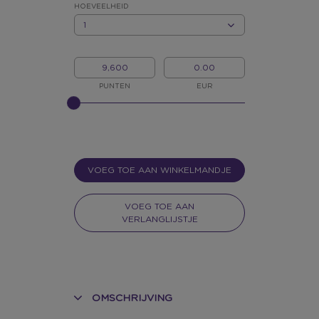
*
HOEVEELHEID
HOEVEELHEID
MIJN
MIJN
PUNTEN
GELD
PUNTEN
EUR
GELIEVE
INPUT
TE
GEVEN
VOOR
SLIDER
VOEG TOE AAN WINKELMANDJE
VOEG TOE AAN
VERLANGLIJSTJE
OMSCHRIJVING