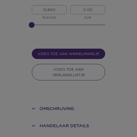
MIJN
MIJN
PUNTEN
GELD
PUNTEN
EUR
GELIEVE
INPUT
TE
GEVEN
VOOR
SLIDER
VOEG TOE AAN WINKELMANDJE
VOEG TOE AAN
VERLANGLIJSTJE
OMSCHRIJVING
HANDELAAR DETAILS