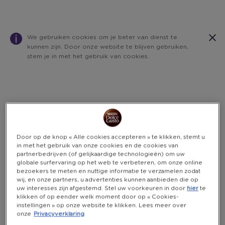
We gebruiken cookies om je beter van dienst te
kunnen zijn. Door onze website te blijven gebruiken,
stem je in met het gebruik van cookies.
Warning:
Success:
Password
changed
successfully!
Door op de knop « Alle cookies accepteren » te klikken, stemt u
in met het gebruik van onze cookies en de cookies van
partnerbedrijven (of gelijkaardige technologieën) om uw
globale surfervaring op het web te verbeteren, om onze online
bezoekers te meten en nuttige informatie te verzamelen zodat
wij, en onze partners, u advertenties kunnen aanbieden die op
uw interesses zijn afgestemd. Stel uw voorkeuren in door
hier
te
klikken of op eender welk moment door op « Cookies-
instellingen » op onze website te klikken. Lees meer over
onze
Privacyverklaring