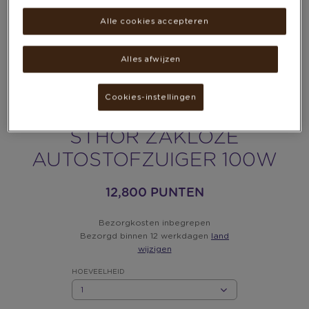
Alle cookies accepteren
Alles afwijzen
Cookies-instellingen
STHOR ZAKLOZE
AUTOSTOFZUIGER 100W
12,800 PUNTEN
Bezorgkosten inbegrepen
Bezorgd binnen 12 werkdagen
land
wijzigen
HOEVEELHEID
HOEVEELHEID