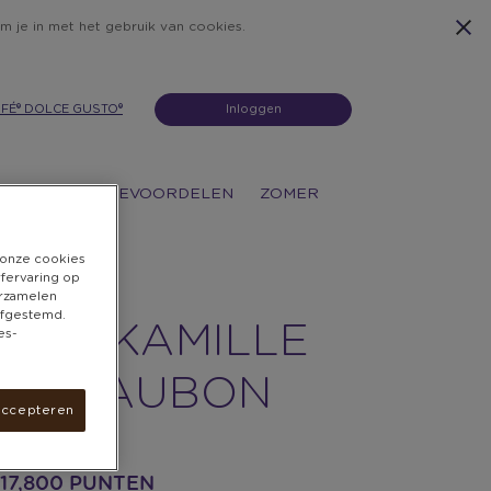
m je in met het gebruik van cookies.
FÉ® DOLCE GUSTO®
Inloggen
ATIES
KOFFIEVOORDELEN
ZOMER
n onze cookies
rfervaring op
erzamelen
 afgestemd.
LE & KAMILLE
es-
CADEAUBON
accepteren
ne inwisselbaar
 17,800 PUNTEN