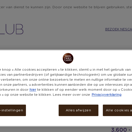
r van dienst te kunnen zijn. Door onze website te blijven gebruiken, ste
BEZOEK NESCA
IE
KEUKEN
CADEAUBONNEN
BELEVENISSEN
DON
 knop « Alle cookies accepteren » te klikken, stemt u in met het gebruik va
ies van partnerbedrijven (of gelijkaardige technologieën) om uw globale su
 verbeteren, om onze online bezoekers te meten en nuttige informatie te v
 en onze partners, u advertenties kunnen aanbieden die op uw interesses zijn
DIL
orkeuren in door
hier
te klikken of op eender welk moment door op « Cooki
en » op onze website te klikken. Lees meer over onze
Privacyverklaring
ALLEEN PUNTEN
E-
instellingen
Alles afwijzen
Alle cookies 
Alleen onli
3,600 -