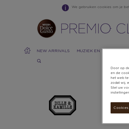
We gebruiken cookies om je bete
NEW ARRIVALS
MUZIEK EN TECHNOLOG
Door op de
en de cook
het web te
zodat wij,
Stel uw vo
Warning:
Success:
Password
instelling
changed
successfully!
Cookies-