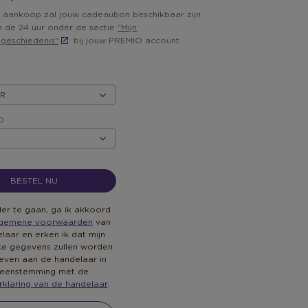
 aankoop zal jouw cadeaubon beschikbaar zijn
n de 24 uur onder de sectie
"Mijn
lgeschiedenis"
bij jouw PREMIO account
D
D
BESTEL NU
er te gaan, ga ik akkoord
lgemene voorwaarden
van
laar en erken ik dat mijn
jke gegevens zullen worden
ven aan de handelaar in
eenstemming met de
rklaring van de handelaar
.