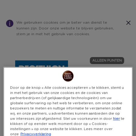
We gebruiken cookies om je beter van dienst te
kunnen zijn. Door onze website te blijven gebruiken,
stem je in met het gebruik van cookies.
Warning:
Success:
Password
changed
ALLEEN PUNTEN
successfully!
Door op de knop « Alle cookies accepteren » te klikken, stemt u
in met het gebruik van onze cookies en de cookies van
partnerbedrijven (of gelijkaardige technologieën) om uw
globale surfervaring op het web te verbeteren, om onze online
bezoekers te meten en nuttige informatie te verzamelen zodat
wij, en onze partners, u advertenties kunnen aanbieden die op
uw interesses zijn afgestemd. Stel uw voorkeuren in door
hier
te
klikken of op eender welk moment door op « Cookies-
instellingen » op onze website te klikken. Lees meer over
onze
Privacyverklaring