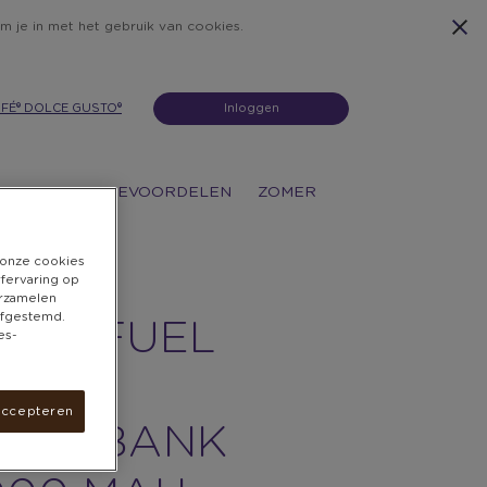
m je in met het gebruik van cookies.
FÉ® DOLCE GUSTO®
Inloggen
ATIES
KOFFIEVOORDELEN
ZOMER
n onze cookies
rfervaring op
erzamelen
 afgestemd.
ORM FUEL
es-
IES 5
accepteren
WERBANK