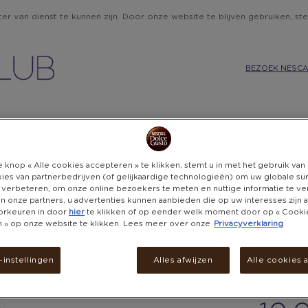
r van dienst te kunnen zijn. Door onze website te blijven gebruiken, ste
BEZOEK NESCA
IE
KEUKEN
CADEAUBONNEN
BELEVENISSEN
DON
 knop « Alle cookies accepteren » te klikken, stemt u in met het gebruik va
ies van partnerbedrijven (of gelijkaardige technologieën) om uw globale su
 verbeteren, om onze online bezoekers te meten en nuttige informatie te v
 en onze partners, u advertenties kunnen aanbieden die op uw interesses zijn
XT
orkeuren in door
hier
te klikken of op eender welk moment door op « Cooki
en » op onze website te klikken. Lees meer over onze
Privacyverklaring
SER
instellingen
Alles afwijzen
Alle cookies 
PO