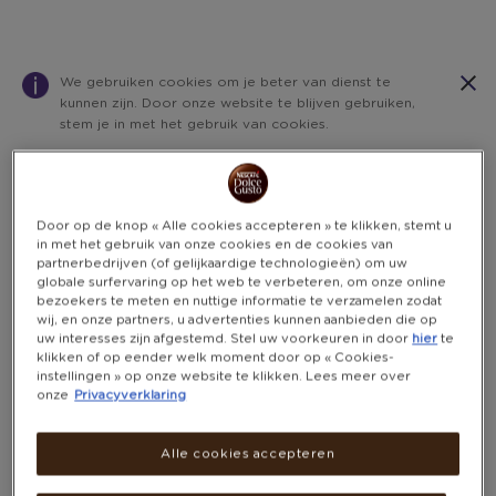
We gebruiken cookies om je beter van dienst te
kunnen zijn. Door onze website te blijven gebruiken,
stem je in met het gebruik van cookies.
PREMIO
HOE MAAK JE KANS?
Warning:
Success:
Password
changed
Door op de knop « Alle cookies accepteren » te klikken, stemt u
successfully!
in met het gebruik van onze cookies en de cookies van
-
partnerbedrijven (of gelijkaardige technologieën) om uw
globale surfervaring op het web te verbeteren, om onze online
bezoekers te meten en nuttige informatie te verzamelen zodat
wij, en onze partners, u advertenties kunnen aanbieden die op
het
uw interesses zijn afgestemd. Stel uw voorkeuren in door
hier
te
klikken of op eender welk moment door op « Cookies-
instellingen » op onze website te klikken. Lees meer over
onze
Privacyverklaring
loyaltyprogra
Alle cookies accepteren