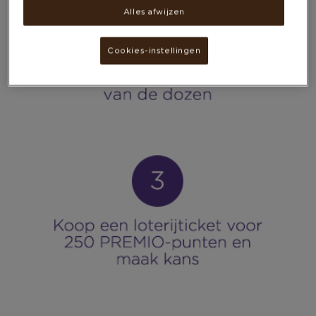
van
Alles afwijzen
NESCAFÉ
Cookies-instellingen
Dolce
Gusto