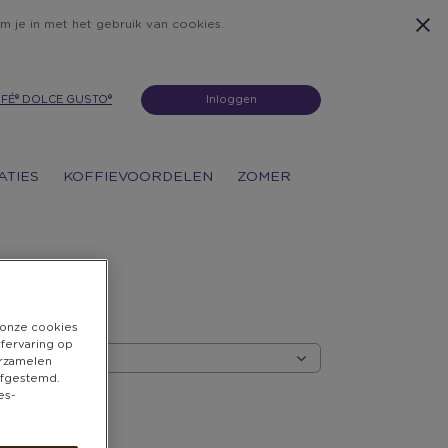
m je in met het gebruik van cookies.
FÉ® DOLCE GUSTO®
Inloggen
ATIES
KOFFIEVOORDELEN
ZOMER
n onze cookies
rfervaring op
erzamelen
 afgestemd.
RTEER
es-
EGORIE