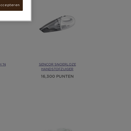
accepteren
 'N
SENCOR SNOERLOZE
HANDSTOFZUIGER
16,300 PUNTEN