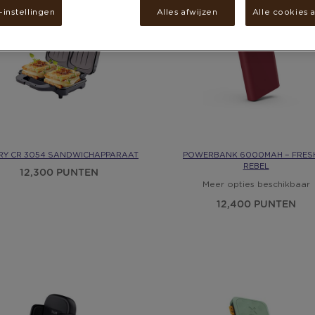
instellingen
Alles afwijzen
Alle cookies 
RY CR 3054 SANDWICHAPPARAAT
POWERBANK 6000MAH − FRESH
REBEL
12,300 PUNTEN
Meer opties beschikbaar
12,400 PUNTEN