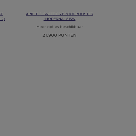
GE
ARIETE 2- SNEETJES BROODROOSTER
 2)
"MODERNA" 815W
Meer opties beschikbaar
21,900 PUNTEN