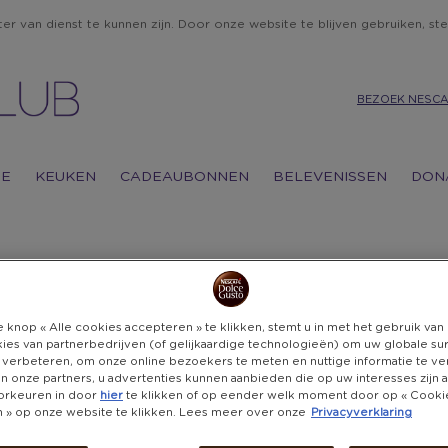
r van dienst te kunnen zijn. Door onze website te blijven gebruiken, ste
BEZOEK NESCA
IE
KEUKEN
CADEAUBONNEN
BELEVENISSEN
DON
ADEAUS)
 knop « Alle cookies accepteren » te klikken, stemt u in met het gebruik va
ies van partnerbedrijven (of gelijkaardige technologieën) om uw globale su
FILTER OP MERK
 verbeteren, om onze online bezoekers te meten en nuttige informatie te v
 en onze partners, u advertenties kunnen aanbieden die op uw interesses zijn
SO
OP
orkeuren in door
hier
te klikken of op eender welk moment door op « Cooki
CAT
en » op onze website te klikken. Lees meer over onze
Privacyverklaring