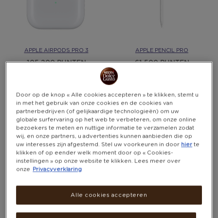
APPLE AIRPODS PRO 3
APPLE PENCIL PRO
105,200 PUNTEN
61,500 PUNTEN
Door op de knop « Alle cookies accepteren » te klikken, stemt u
in met het gebruik van onze cookies en de cookies van
partnerbedrijven (of gelijkaardige technologieën) om uw
globale surfervaring op het web te verbeteren, om onze online
bezoekers te meten en nuttige informatie te verzamelen zodat
wij, en onze partners, u advertenties kunnen aanbieden die op
uw interesses zijn afgestemd. Stel uw voorkeuren in door
hier
te
klikken of op eender welk moment door op « Cookies-
instellingen » op onze website te klikken. Lees meer over
onze
Privacyverklaring
Alle cookies accepteren
APPLE WATCH SE 3 GPS
CHOETECH B695 POWERBANK