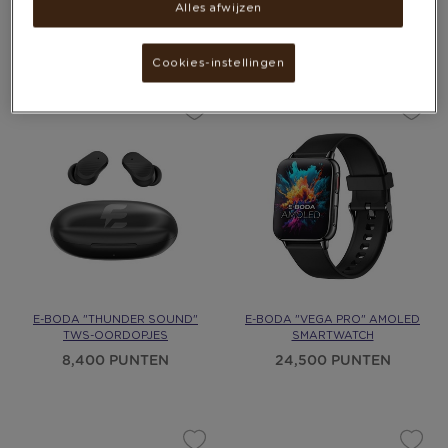
ALUMINIUM − SPORTBANDJE
VAN 10.000MAH
Alles afwijzen
11,000 PUNTEN
Meer opties beschikbaar
112,800 - 112,800
Cookies-instellingen
PUNTEN
E-BODA "THUNDER SOUND"
E-BODA "VEGA PRO" AMOLED
TWS-OORDOPJES
SMARTWATCH
8,400 PUNTEN
24,500 PUNTEN