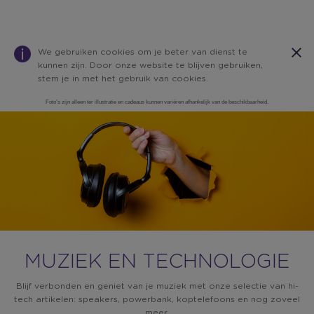
We gebruiken cookies om je beter van dienst te
kunnen zijn. Door onze website te blijven gebruiken,
stem je in met het gebruik van cookies.
Foto’s zijn alleen ter illustratie en cadeaus kunnen variëren afhankelijk van de beschikbaarheid.
Warning:
Success:
Password
changed
successfully!
MUZIEK EN TECHNOLOGIE
Blijf verbonden en geniet van je muziek met onze selectie van hi-
tech artikelen: speakers, powerbank, koptelefoons en nog zoveel
meer.