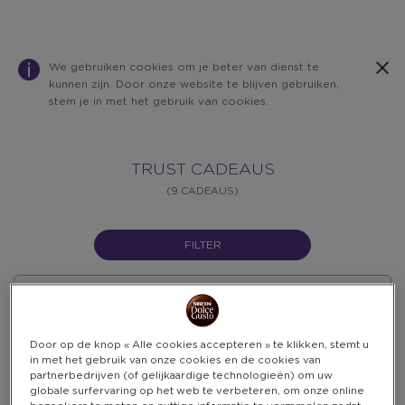
We gebruiken cookies om je beter van dienst te
kunnen zijn. Door onze website te blijven gebruiken,
stem je in met het gebruik van cookies.
Trust
Warning:
Success:
Password
TRUST CADEAUS
changed
(9 CADEAUS)
successfully!
Cadeaus
FILTER
SORTEER
OP
CATEGORIE
SORTEER
OP
FILTER OP PUNTEN
CATEGORIE
Door op de knop « Alle cookies accepteren » te klikken, stemt u
in met het gebruik van onze cookies en de cookies van
partnerbedrijven (of gelijkaardige technologieën) om uw
globale surfervaring op het web te verbeteren, om onze online