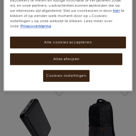
bezoekers te meten en nuttige informatie te verzamelen zodat
wij, en onze partners, u advertenties kunnen aanbieden die op
uw interesses zijn afgestemd. Stel uw voorkeuren in door
hier
te
klikken of op eender welk moment door op « Cookies-
instellingen » op onze website te klikken. Lees meer over
onze
Privacyverklaring
Alle cookies accepteren
TRUST "EXTO ECO"
TRUST "HALYX" USB-C-HUB EN
Alles afwijzen
KOELSTANDAARD VOOR
KAARTLEZER
LAPTOPS
9,700 PUNTEN
11,900 PUNTEN
Cookies-instellingen